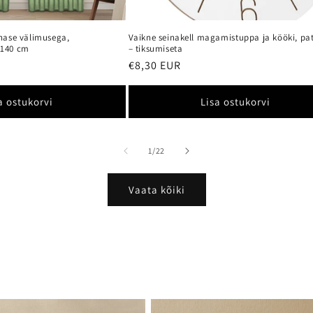
inase välimusega,
Vaikne seinakell magamistuppa ja kööki, pa
x140 cm
– tiksumiseta
Tavahind
€8,30 EUR
a ostukorvi
Lisa ostukorvi
kõrval
1
/
22
Vaata kõiki