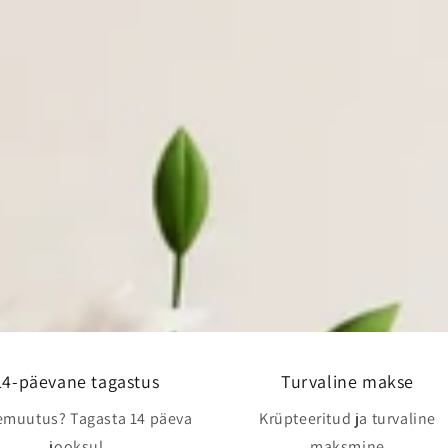
14-päevane tagastus
Turvaline makse
emuutus? Tagasta 14 päeva
Krüpteeritud ja turvaline
jooksul
maksmine