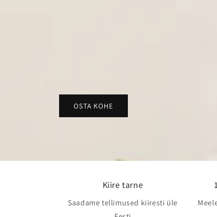
OSTA KOHE
Kiire tarne
Saadame tellimused kiiresti üle
Meel
Eesti