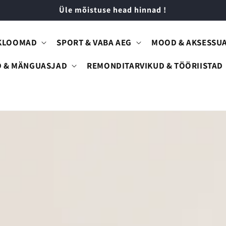
Üle mõistuse head hinnad !
KLOOMAD
SPORT & VABA AEG
MOOD & AKSESSU
D & MÄNGUASJAD
REMONDITARVIKUD & TÖÖRIISTAD