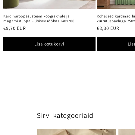
Kardinaroopasüsteem köögiaknale ja
Rohelised kardinad l
magamistuppa – libisev rööbas 140x200
kurrutuspaelaga 250
Tavahind
€9,70 EUR
Tavahind
€8,30 EUR
Lisa ostukorvi
Lis
Sirvi kategooriaid