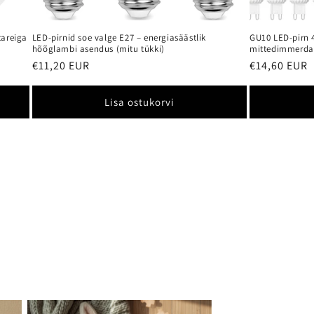
tareiga
LED-pirnid soe valge E27 – energiasäästlik
GU10 LED-pirn 4
hõõglambi asendus (mitu tükki)
mittedimmerda
Tavahind
€11,20 EUR
Tavahind
€14,60 EUR
Lisa ostukorvi