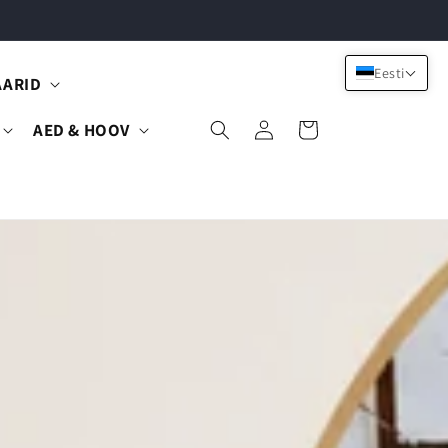
Eesti
AARID
Logi
AED & HOOV
Cart
sisse