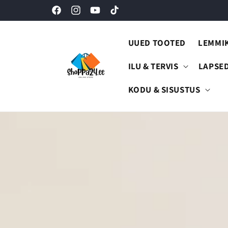
Mine
otse sisu
Facebook
Instagram
YouTube
TikTok
juurde
UUED TOOTED
LEMMI
ILU & TERVIS
LAPSE
KODU & SISUSTUS